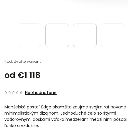
Kód:
Zvoľte variant
od
€1 118
Neohodnotené
Manželská posteľ Edge okamžite zaujme svojim rafinovane
minimalistickým dizajnom. Jednoduché čelo so štyrmi
vodorovnými doskami vďaka medzerám medzi nimi pôsobí
ľahko a vzdušne.