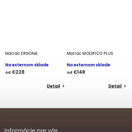
Matrac ERGONA
Matrac MODIFICO PLUS
M
Na externom sklade
Na externom sklade
N
€228
€148
od
od
o
Detail
Detail
Informácie pre vás