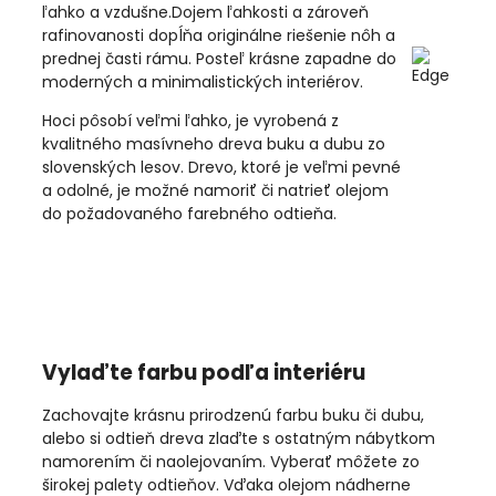
ľahko a vzdušne.Dojem ľahkosti a zároveň
rafinovanosti dopĺňa originálne riešenie nôh a
prednej časti rámu. Posteľ krásne zapadne do
moderných a minimalistických interiérov.
Hoci pôsobí veľmi ľahko, je vyrobená z
kvalitného masívneho dreva buku a dubu zo
slovenských lesov. Drevo, ktoré je veľmi pevné
a odolné, je možné namoriť či natrieť olejom
do požadovaného farebného odtieňa.
Vylaďte farbu podľa interiéru
Zachovajte krásnu prirodzenú farbu buku či dubu,
alebo si odtieň dreva zlaďte s ostatným nábytkom
namorením či naolejovaním. Vyberať môžete zo
širokej palety odtieňov. Vďaka olejom nádherne