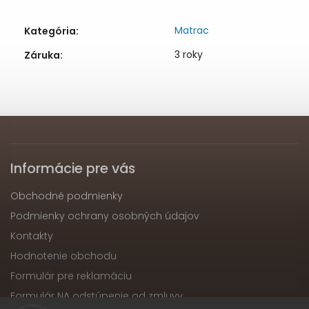
Matrac
Kategória
:
3 roky
Záruka
:
Informácie pre vás
Obchodné podmienky
Podmienky ochrany osobných údajov
Kontakty
Hodnotenie obchodu
Formulár pre reklamáciu
Formulár NA odstúpenie od zmluvy