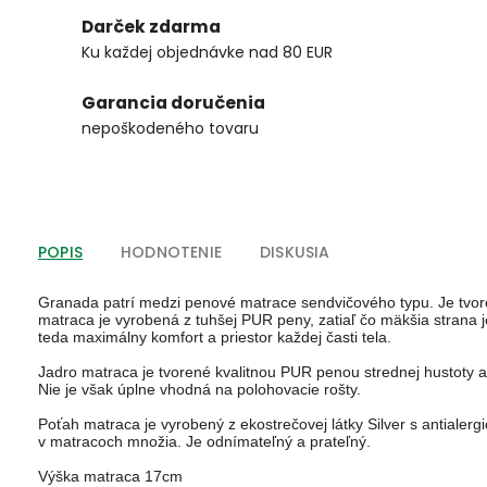
Darček zdarma
Ku každej objednávke nad 80 EUR
Garancia doručenia
nepoškodeného tovaru
POPIS
HODNOTENIE
DISKUSIA
Granada patrí medzi penové matrace sendvičového typu. Je tvoren
matraca je vyrobená z tuhšej PUR peny, zatiaľ čo mäkšia strana
teda maximálny komfort a priestor každej časti tela.

Jadro matraca je tvorené kvalitnou PUR penou strednej hustoty
Nie je však úplne vhodná na polohovacie rošty.

Poťah matraca je vyrobený z ekostrečovej látky Silver s antialer
v matracoch množia. Je odnímateľný a prateľný.

Výška matraca 17cm