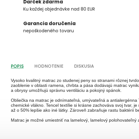
Darček zdarma
Ku každej objednávke nad 80 EUR
Garancia doručenia
nepoškodeného tovaru
POPIS
HODNOTENIE
DISKUSIA
Vysoko kvalitný matrac zo studenej peny so stranami rôznej tvrdo
zaoblenie v oblasti ramena, chrbta a pása dodávajú matrac vynikaj
a obrysy umožňujú správnu ventiláciu a pokojný spánok.

Obliečka na matrac je odnímateľná, umývateľná a antialergénna Te
chemické vlákno. Tencel textílie si krásne zachováva svoj tvar, 
až o 50% lepšie ako iné látky. Zároveň zabraňuje rastu baktérií 
Matrac je možné umiestniť na lamelový, lamelový polohovateľný a