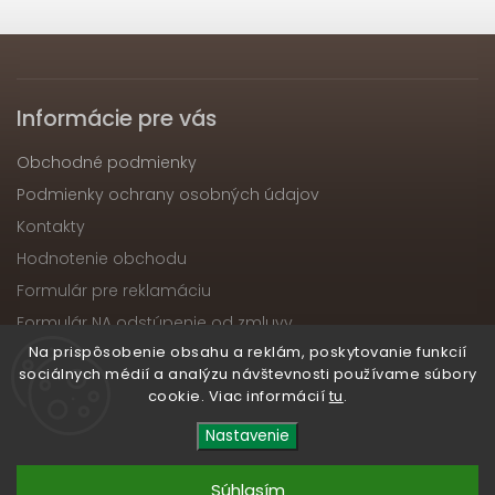
Informácie pre vás
Obchodné podmienky
Podmienky ochrany osobných údajov
Kontakty
Hodnotenie obchodu
Formulár pre reklamáciu
Formulár NA odstúpenie od zmluvy
Na prispôsobenie obsahu a reklám, poskytovanie funkcií
Výroba
sociálnych médií a analýzu návštevnosti používame súbory
cookie. Viac informácií
tu
.
Copyright 2026
nabytokatika.sk
. Všetky práva
Nastavenie
vyhradené.
Upraviť nastavenie cookies
Súhlasím