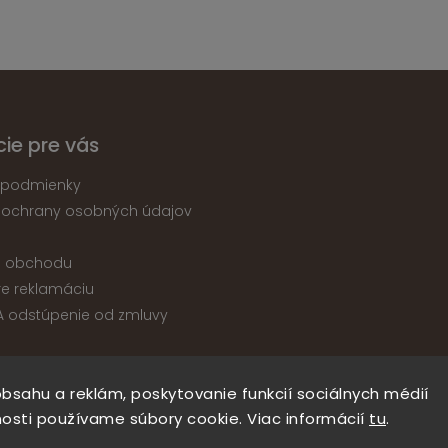
ie pre vás
podmienky
 ochrany osobných údajov
e obchodu
re reklamáciu
A odstúpenie od zmluvy
bsahu a reklám, poskytovanie funkcií sociálnych médií
Copyright 2026
nabytokatika.sk
. Všetky práva vyhradené.
osti používame súbory cookie. Viac informácií
tu
.
Upraviť nastavenie cookies