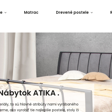
le
Matrac
Drevené postele
Nábytok ATIKA .
riály, to sú hlavné atribúty nami vyrábaného
me, ako vyrobiť tie najlepšie postele, stoly či