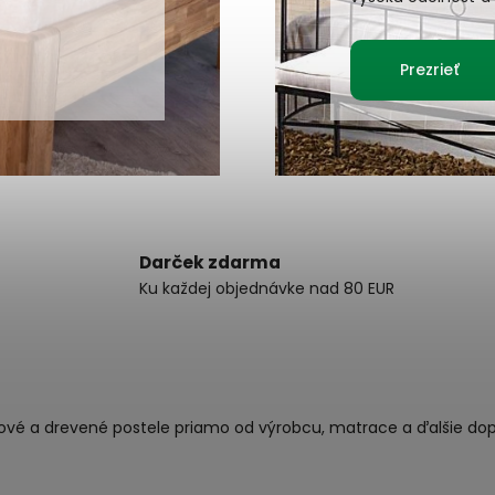
Prezrieť
Darček zdarma
Ku každej objednávke nad 80 EUR
ové a drevené postele priamo od výrobcu, matrace a ďalšie dop