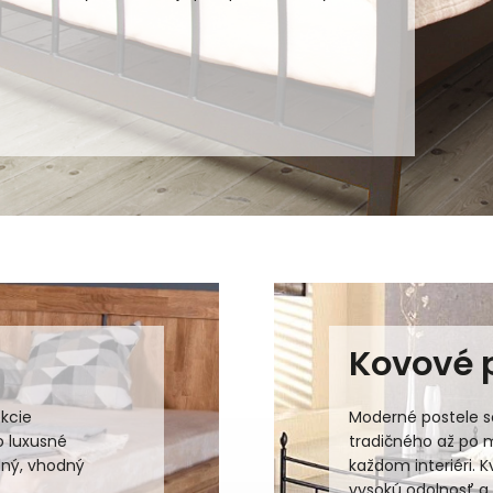
Kovové 
ekcie
Moderné postele s
o luxusné
tradičného až po 
olný, vhodný
každom interiéri. K
vysokú odolnosť a st