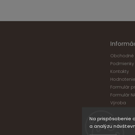
Informác
Obchodné 
Podmienky
Kontakty
Hodnoteni
Formulár p
Formulár N
Výroba
Na prispôsobenie o
a analýzu návštevn