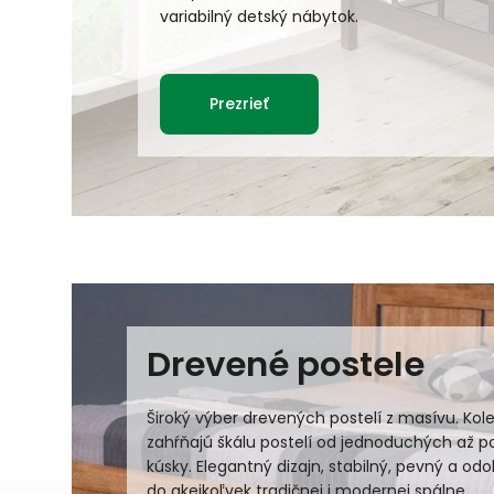
variabilný detský nábytok.
Prezrieť
Drevené postele
Široký výber drevených postelí z masívu. Kol
zahŕňajú škálu postelí od jednoduchých až p
kúsky. Elegantný dizajn, stabilný, pevný a od
do akejkoľvek tradičnej i modernej spálne.