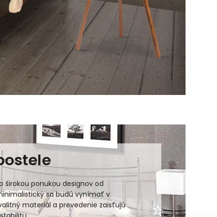
postele
o širokou ponukou designov od
minimalistický sa budú vynímať v
valitný materiál a prevedenie zaisťujú
abilitu. . .