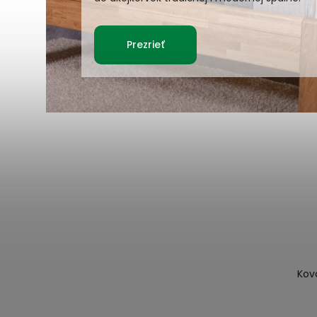
Prezrieť
Kov