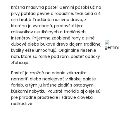
Krásna masívna posteľ Gemini pôsobí už na
prvý pohľad pevne a robustne. tvar čela a 4
cm hrubé Tradičné masívne drevo, z
ktorého je vyrobená, predovšetkým
milovníkov rustikálnych a tradičných
interiérov. Príjemne zaoblené rohy a silné
dubové alebo bukové drevo dojem tradičnej
kvality ešte umocňujú. Originálne riešenie
nôh, ktoré sú ľahké pod rám, posteľ opticky
zľahčuje.
Posteľ je možné na prianie zákazníka
namoriť, alebo naolejovať v širokej palete
farieb, a tým ju krásne zladiť s ostatnými
kúskami nábytku. Použité moridlá aj oleje sú
pre prírodné prostredie i zdravie človeka
neškodlivé.