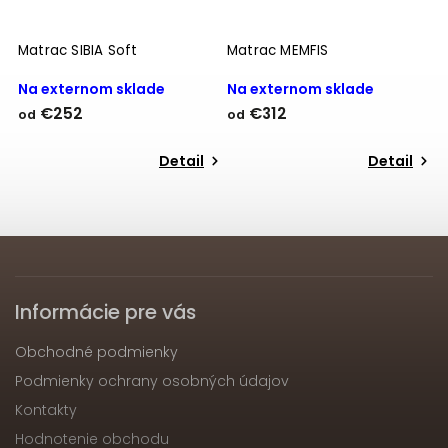
Matrac SIBIA Soft
Matrac MEMFIS
M
Na externom sklade
Na externom sklade
N
€252
€312
od
od
o
Detail
Detail
Informácie pre vás
Obchodné podmienky
Podmienky ochrany osobných údajov
Kontakty
Hodnotenie obchodu