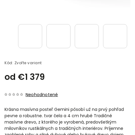
Kód:
Zvoľte variant
od
€1 379
Neohodnotené
Krásna masívna posteľ Gemini pôsobí už na prvý pohľad
pevne a robustne. tvar čela a 4 cm hrubé Tradičné
masívne drevo, z ktorého je vyrobená, predovšetkým
milovníkov rustikálnych a tradičných interiérov. Príjemne
zaoblené rohy a silné dubové alebo bukové drevo dojem