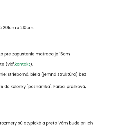
sú 201cm x 210cm.
ška pre zapustenie matraca je 15cm
e (viď.
kontakt
).
ie: strieborná, biela (jemná štruktúra) bez
vke do kolónky "poznámka". Farba: prášková,
rozmery sú atypické a preto Vám bude pri ich