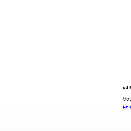
€360
od
od
Matrac RISSO
Mat
Na externom sklade
Na 