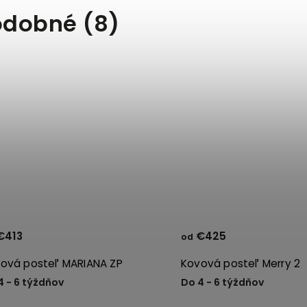
odobné (8)
€413
€425
od
ová posteľ MARIANA ZP
Kovová posteľ Merry 2
4 - 6 týždňov
Do 4 - 6 týždňov