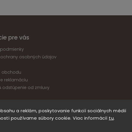
ie pre vás
podmienky
 ochrany osobných údajov
e obchodu
re reklamáciu
A odstúpenie od zmluvy
bsahu a reklám, poskytovanie funkcií sociálnych médií
Copyright 2026
nabytokatika.sk
. Všetky práva vyhradené.
osti používame súbory cookie. Viac informácií
tu
.
Upraviť nastavenie cookies
Vytvořil
Shoptet
| Design
Shoptak.cz