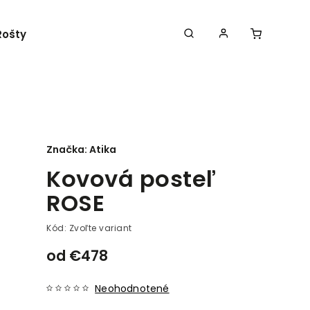
Rošty
Obchodné podmienky
Kontakty
Značka:
Atika
Kovová posteľ
ROSE
Kód:
Zvoľte variant
od
€478
Neohodnotené