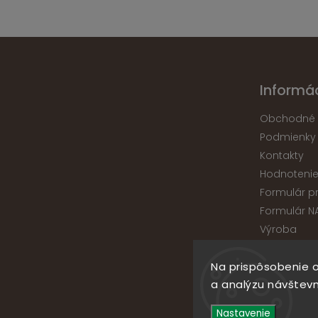
Informác
Obchodné 
Podmienky
Kontakty
Hodnoteni
Formulár p
Formulár N
Výroba
Na prispôsobenie o
a analýzu návštevn
Nastavenie