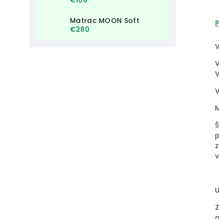
Matrac MOON Soft
€280
V
V
V
V
M
Š
p
z
v
U
Z
o