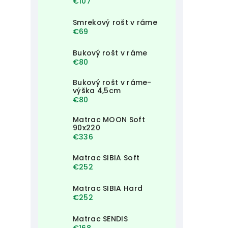
€107
Smrekový rošt v ráme
€69
Bukový rošt v ráme
€80
Bukový rošt v ráme-
výška 4,5cm
€80
Matrac MOON Soft
90x220
€336
Matrac SIBIA Soft
€252
Matrac SIBIA Hard
€252
Matrac SENDIS
€168