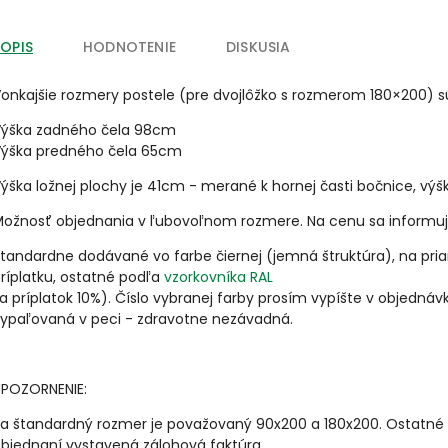
POPIS
HODNOTENIE
DISKUSIA
onkajšie rozmery postele (pre dvojlôžko s rozmerom 180×200) 
ýška zadného čela 98cm
ýška predného čela 65cm
ýška ložnej plochy je 41cm - merané k hornej časti bočnice, vý
ožnosť objednania v ľubovoľnom rozmere. Na cenu sa informujt
tandardne dodávané vo farbe čiernej (jemná štruktúra), na prian
ríplatku, ostatné podľa
vzorkovníka RAL
a príplatok 10%). Číslo vybranej farby prosím vypíšte v objedná
ypaľovaná v peci - zdravotne nezávadná.
POZORNENIE:
a štandardný rozmer je považovaný 90x200 a 180x200. Ostatné 
bjednaní vystavená zálohová faktúra