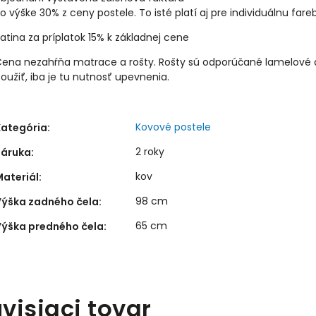
o výške 30% z ceny postele. To isté platí aj pre individuálnu far
atina za príplatok 15% k základnej cene
ena nezahŕňa matrace a rošty. Rošty sú odporúčané lamelové al
oužiť, iba je tu nutnosť upevnenia.
Kovové postele
Kategória
:
2 roky
Záruka
:
kov
ateriál
:
98 cm
Výška zadného čela
:
65 cm
Výška predného čela
:
visiaci tovar