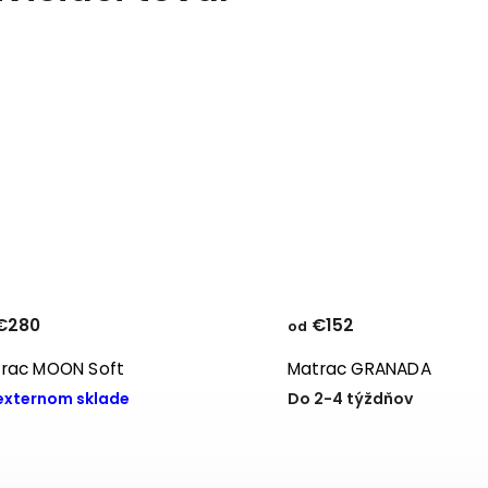
€280
€152
od
rac MOON Soft
Matrac GRANADA
externom sklade
Do 2-4 týždňov