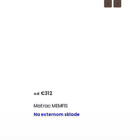
Previous
Next
€312
€336
od
Matrac MEMFIS
Matra
Na externom sklade
Na ex