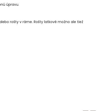
ebnú úpravu.
ebo rošty v ráme. Rošty latkové možno ale tiež