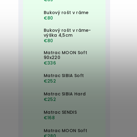
Bukový rošt v ráme
€80
Bukový rošt v ráme-
výška 4,5cm
€80
Matrac MOON Soft
90x220
€336
Matrac SIBIA Soft
€252
Matrac SIBIA Hard
€252
Matrac SENDIS
€168
Matrac MOON Soft
€280