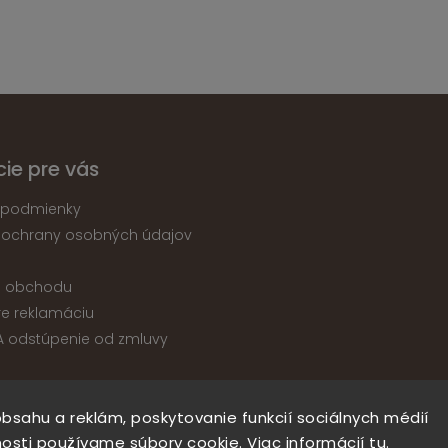
ie pre vás
podmienky
 ochrany osobných údajov
e obchodu
re reklamáciu
A odstúpenie od zmluvy
bsahu a reklám, poskytovanie funkcií sociálnych médií
Copyright 2026
nabytokatika.sk
. Všetky práva vyhradené.
osti používame súbory cookie. Viac informácií
tu
.