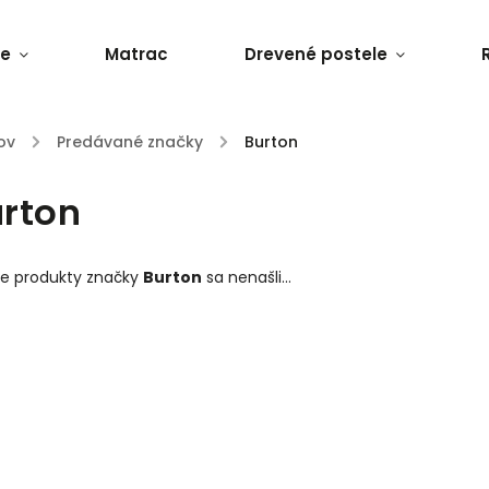
le
Matrac
Drevené postele
ov
/
Predávané značky
/
Burton
rton
ne produkty značky
Burton
sa nenašli...