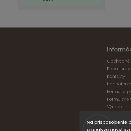
Informác
Obchodné 
Podmienky
Kontakty
Hodnoteni
Formulár p
Formulár N
Výroba
Na prispôsobenie o
a analýzu návštevn