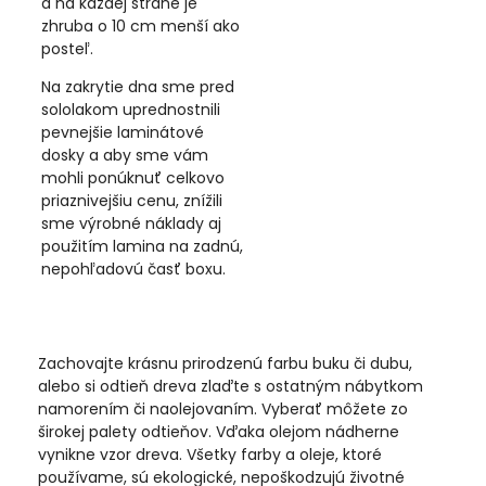
a na každej strane je
zhruba o 10 cm menší ako
posteľ.
Na zakrytie dna sme pred
sololakom uprednostnili
pevnejšie laminátové
dosky a aby sme vám
mohli ponúknuť celkovo
priaznivejšiu cenu, znížili
sme výrobné náklady aj
použitím lamina na zadnú,
nepohľadovú časť boxu.
Zachovajte krásnu prirodzenú farbu buku či dubu,
alebo si odtieň dreva zlaďte s ostatným nábytkom
namorením či naolejovaním. Vyberať môžete zo
širokej palety odtieňov. Vďaka olejom nádherne
vynikne vzor dreva. Všetky farby a oleje, ktoré
používame, sú ekologické, nepoškodzujú životné