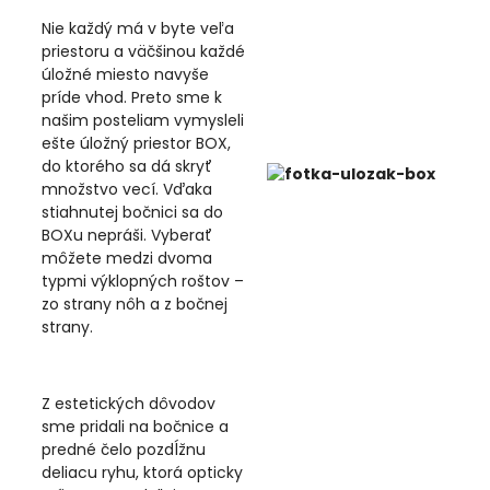
Nie každý má v byte veľa
priestoru a väčšinou každé
úložné miesto navyše
príde vhod. Preto sme k
našim posteliam vymysleli
ešte úložný priestor BOX,
do ktorého sa dá skryť
množstvo vecí. Vďaka
stiahnutej bočnici sa do
BOXu nepráši. Vyberať
môžete medzi dvoma
typmi výklopných roštov –
zo strany nôh a z bočnej
strany.
Z estetických dôvodov
sme pridali na bočnice a
predné čelo pozdĺžnu
deliacu ryhu, ktorá opticky