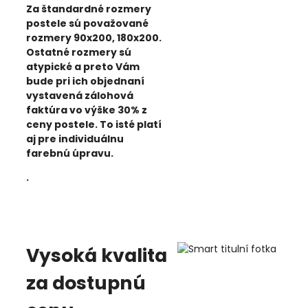
Za štandardné rozmery
postele sú považované
rozmery 90x200, 180x200.
Ostatné rozmery sú
atypické a preto Vám
bude pri ich objednaní
vystavená zálohová
faktúra vo výške 30% z
ceny postele. To isté platí
aj pre individuálnu
farebnú úpravu.
.
Vysoká kvalita
za dostupnú