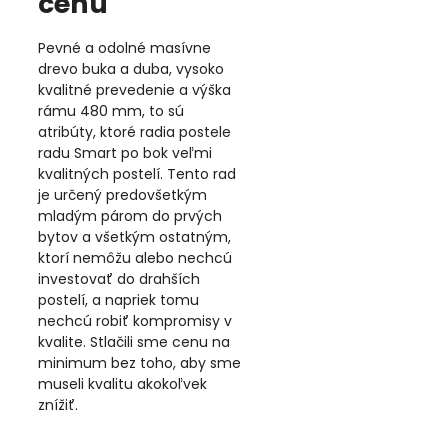
cenu
Pevné a odolné masívne
drevo buka a duba, vysoko
kvalitné prevedenie a výška
rámu 480 mm, to sú
atribúty, ktoré radia postele
radu Smart po bok veľmi
kvalitných postelí. Tento rad
je určený predovšetkým
mladým párom do prvých
bytov a všetkým ostatným,
ktorí nemôžu alebo nechcú
investovať do drahších
postelí, a napriek tomu
nechcú robiť kompromisy v
kvalite. Stlačili sme cenu na
minimum bez toho, aby sme
museli kvalitu akokoľvek
znížiť.