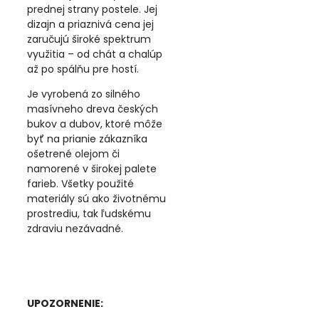
prednej strany postele. Jej
dizajn a priaznivá cena jej
zaručujú široké spektrum
využitia – od chát a chalúp
až po spálňu pre hostí.
Je vyrobená zo silného
masívneho dreva českých
bukov a dubov, ktoré môže
byť na prianie zákazníka
ošetrené olejom či
namorené v širokej palete
farieb. Všetky použité
materiály sú ako životnému
prostrediu, tak ľudskému
zdraviu nezávadné.
UPOZORNENIE: