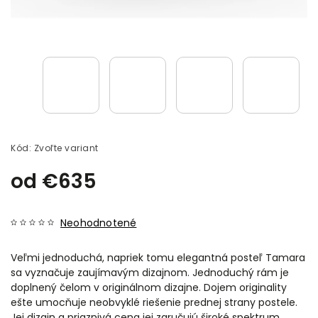
Kód:
Zvoľte variant
od
€635
Neohodnotené
Veľmi jednoduchá, napriek tomu elegantná posteľ Tamara
sa vyznačuje zaujímavým dizajnom. Jednoduchý rám je
doplnený čelom v originálnom dizajne. Dojem originality
ešte umocňuje neobvyklé riešenie prednej strany postele.
Jej dizajn a priaznivá cena jej zaručujú široké spektrum