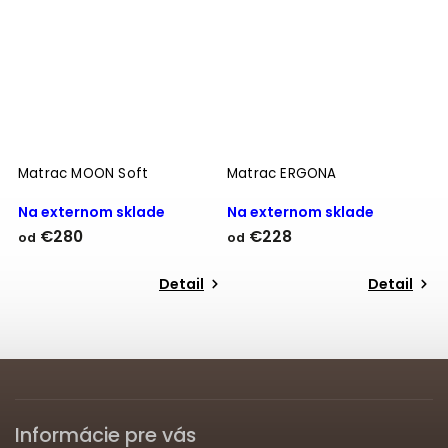
Matrac MOON Soft
Matrac ERGONA
M
Na externom sklade
Na externom sklade
N
€280
€228
od
od
o
Detail
Detail
Informácie pre vás